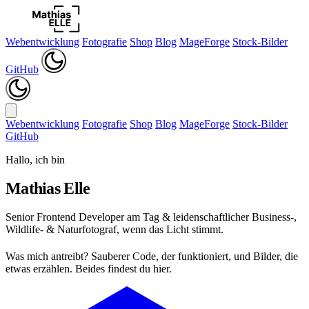
Webentwicklung
Fotografie
Shop
Blog
MageForge
Stock-Bilder
GitHub
Webentwicklung
Fotografie
Shop
Blog
MageForge
Stock-Bilder
GitHub
Hallo, ich bin
Mathias
Elle
Senior Frontend Developer am Tag
&
leidenschaftlicher Business-,
Wildlife- & Naturfotograf, wenn das Licht stimmt.
Was mich antreibt? Sauberer Code, der funktioniert, und Bilder, die
etwas erzählen. Beides findest du hier.