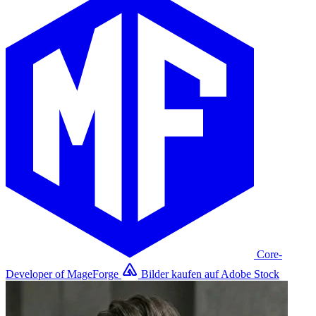
Core-
Developer of MageForge
Bilder kaufen auf Adobe Stock