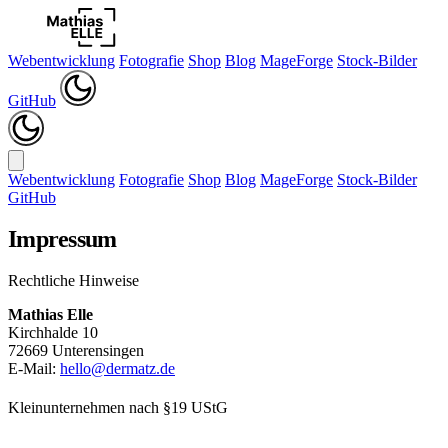
Webentwicklung
Fotografie
Shop
Blog
MageForge
Stock-Bilder
GitHub
Webentwicklung
Fotografie
Shop
Blog
MageForge
Stock-Bilder
GitHub
Impressum
Rechtliche Hinweise
Mathias Elle
Kirchhalde 10
72669 Unterensingen
E-Mail:
hello@dermatz.de
Kleinunternehmen nach §19 UStG